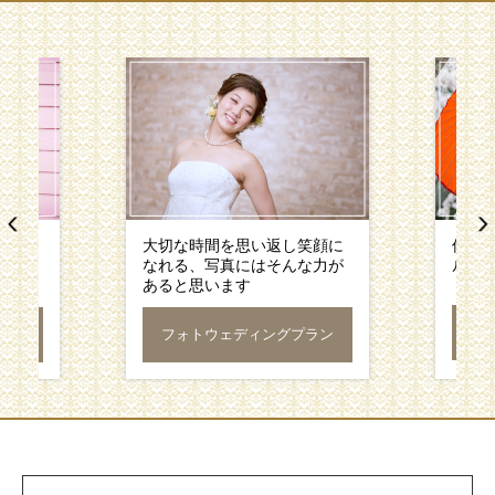
諦めて
大切な時間を思い返し笑顔に
伝統
すめの
なれる、写真にはそんな力が
ル
あると思います
ラン
フォトウェディングプラン