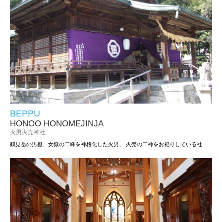
BEPPU
HONOO HONOMEJINJA
火男火売神社
鶴見岳の男嶽、女嶽の二峰を神格化した火男、
火売の二神をお祀りしている社