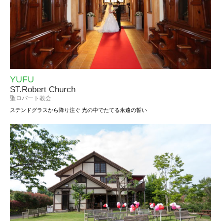
YUFU
ST.Robert Church
聖ロバート教会
ステンドグラスから降り注ぐ
光の中でたてる永遠の誓い