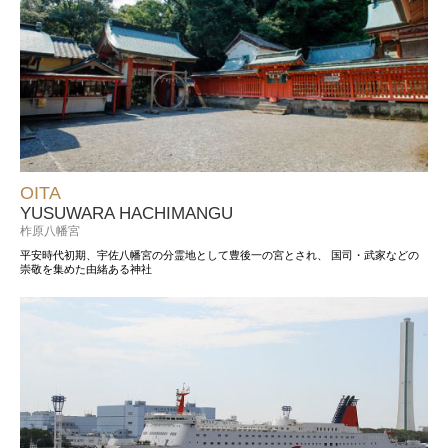
OITA
YUSUWARA HACHIMANGU
柞原八幡宮
平安時代初期、宇佐八幡宮の分霊地として豊後一の宮とされ、
国司・武家などの
崇敬を集めた由緒ある神社