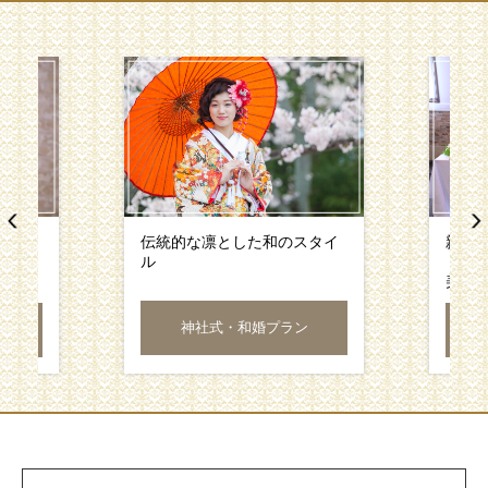
笑顔に
伝統的な凛とした和のスタイ
親族
な力が
ル
トホ
美味
神社式・和婚プラン
ラン
レ